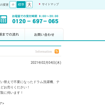
大
標準
サイトマップ
ズの変更
小
2021年02月04日(木)
買い替えで不要になったドラム洗濯機、テ
などお売りください！
買取に伺います！
ア>