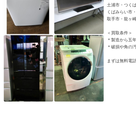
土浦市・つく
くばみらい市
取手市・龍ヶ
＜買取条件＞
＊製造から五
＊破損や角の
まずは無料電